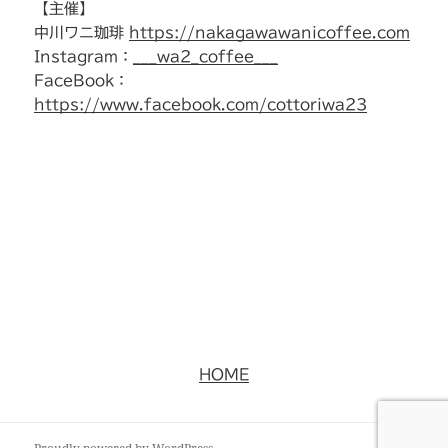
【主催】
中川ワニ珈琲
https://nakagawawanicoffee.com
Instagram：
___wa2_coffee___
FaceBook：
https://www.facebook.com/cottoriwa23
HOME